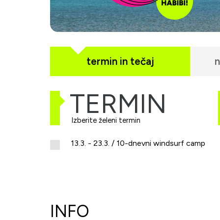
termin in tečaj
n
TERMIN
Izberite želeni termin
13.3. - 23.3. / 10-dnevni windsurf camp
INFO