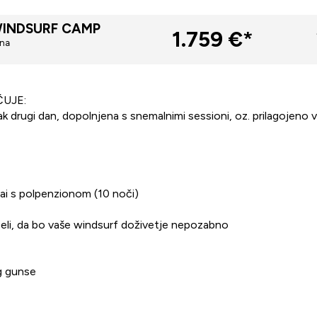
WINDSURF CAMP
1.759 €*
ena
UJE:
sak drugi dan, dopolnjena s snemalnimi sessioni, oz. prilagojeno
nai s polpenzionom (10 noči)
rbeli, da bo vaše windsurf doživetje nepozabno
ng gunse