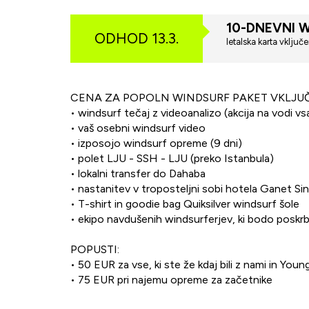
10-DNEVNI 
ODHOD 13.3.
letalska karta vključ
CENA ZA POPOLN WINDSURF PAKET VKLJUČ
• windsurf tečaj z videoanalizo (akcija na vodi v
• vaš osebni windsurf video
• izposojo windsurf opreme (9 dni)
• polet LJU - SSH - LJU (preko Istanbula)
• lokalni transfer do Dahaba
• nastanitev v troposteljni sobi hotela Ganet Si
• T-shirt in goodie bag Quiksilver windsurf šole
• ekipo navdušenih windsurferjev, ki bodo posk
POPUSTI:
• 50 EUR za vse, ki ste že kdaj bili z nami in You
• 75 EUR pri najemu opreme za začetnike