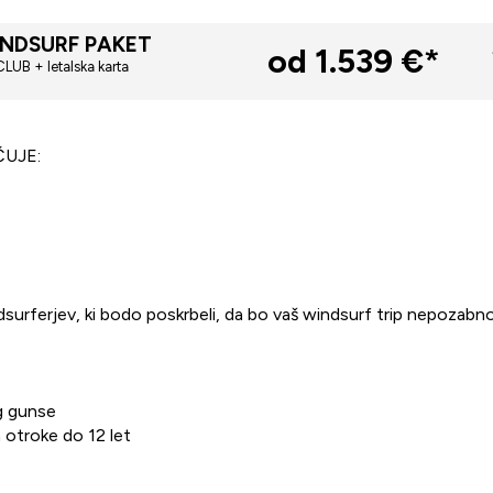
INDSURF PAKET
od 1.539 €*
UB + letalska karta
UJE:
ndsurferjev, ki bodo poskrbeli, da bo vaš windsurf trip nepozab
ng gunse
a otroke do 12 let